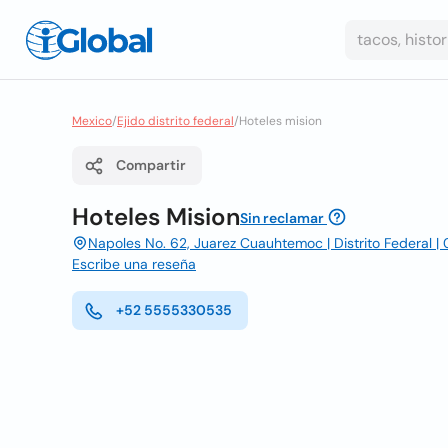
Mexico
/
Ejido distrito federal
/
Hoteles mision
Compartir
Hoteles Mision
Sin reclamar
Napoles No. 62, Juarez Cuauhtemoc | Distrito Federal | 
Escribe una reseña
+52 5555330535