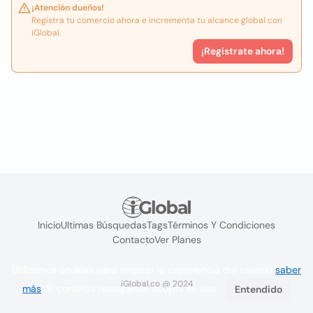
¡Atención dueños!
Registra tu comercio ahora e incrementa tu alcance global con
iGlobal.
¡Registrate ahora!
Inicio
Ultimas Búsquedas
Tags
Términos Y Condiciones
Contacto
Ver Planes
Utilizamos cookies para mejorar la experiencia del usuario
saber
iGlobal.co @ 2024
más
. Si continúa navegando acepta su uso.
Entendido