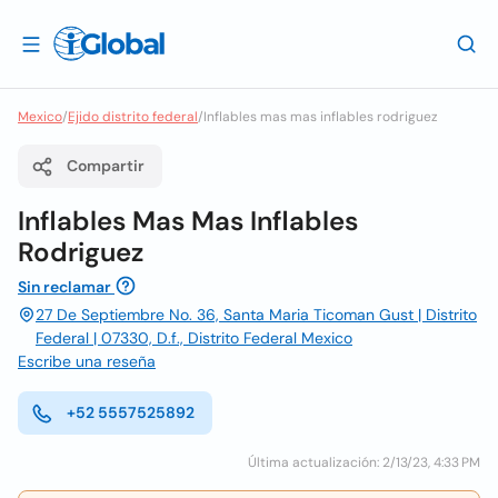
Mexico
/
Ejido distrito federal
/
Inflables mas mas inflables rodriguez
Compartir
Inflables Mas Mas Inflables
Rodriguez
Sin reclamar
27 De Septiembre No. 36, Santa Maria Ticoman Gust | Distrito
Federal | 07330, D.f., Distrito Federal Mexico
Escribe una reseña
+52 5557525892
Última actualización: 2/13/23, 4:33 PM