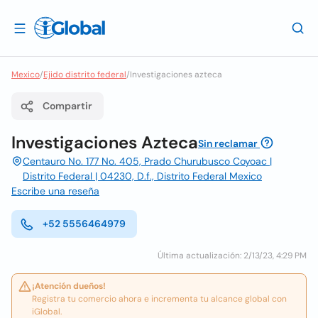
Mexico
/
Ejido distrito federal
/
Investigaciones azteca
Compartir
Investigaciones Azteca
Sin reclamar
Centauro No. 177 No. 405, Prado Churubusco Coyoac |
Distrito Federal | 04230, D.f., Distrito Federal Mexico
Escribe una reseña
+52 5556464979
Última actualización: 2/13/23, 4:29 PM
¡Atención dueños!
Registra tu comercio ahora e incrementa tu alcance global con
iGlobal.