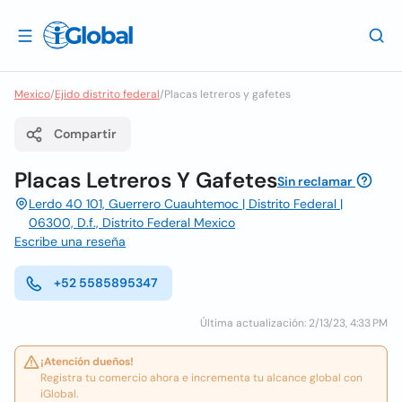
Mexico
/
Ejido distrito federal
/
Placas letreros y gafetes
Compartir
Placas Letreros Y Gafetes
Sin reclamar
Lerdo 40 101, Guerrero Cuauhtemoc | Distrito Federal |
06300, D.f., Distrito Federal Mexico
Escribe una reseña
+52 5585895347
Última actualización: 2/13/23, 4:33 PM
¡Atención dueños!
Registra tu comercio ahora e incrementa tu alcance global con
iGlobal.