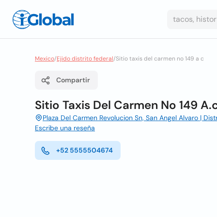
Mexico
/
Ejido distrito federal
/
Sitio taxis del carmen no 149 a c
Compartir
Sitio Taxis Del Carmen No 149 A.
Plaza Del Carmen Revolucion Sn, San Angel Alvaro | Distri
Escribe una reseña
+52 5555504674