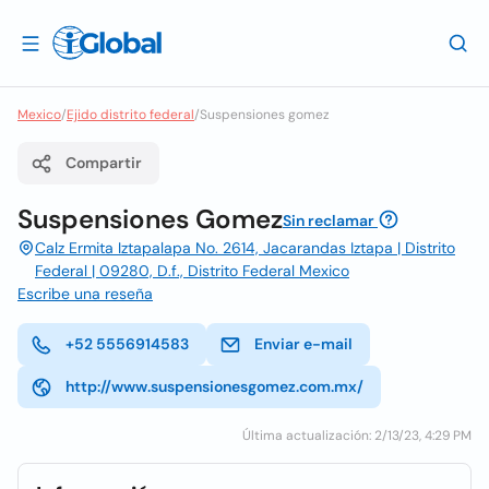
Mexico
/
Ejido distrito federal
/
Suspensiones gomez
Compartir
Suspensiones Gomez
Sin reclamar
Calz Ermita Iztapalapa No. 2614, Jacarandas Iztapa | Distrito
Federal | 09280, D.f., Distrito Federal Mexico
Escribe una reseña
+52 5556914583
Enviar e-mail
http://www.suspensionesgomez.com.mx/
Última actualización: 2/13/23, 4:29 PM