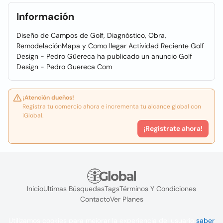
Información
Diseño de Campos de Golf, Diagnóstico, Obra,
RemodelaciónMapa y Como llegar Actividad Reciente Golf
Design - Pedro Güereca ha publicado un anuncio Golf
Design - Pedro Guereca Com
¡Atención dueños!
Registra tu comercio ahora e incrementa tu alcance global con
iGlobal.
¡Registrate ahora!
Inicio
Ultimas Búsquedas
Tags
Términos Y Condiciones
Contacto
Ver Planes
Utilizamos cookies para mejorar la experiencia del usuario
saber