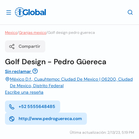
Mexico
/
Granjas mexico
/
Golf design pedro guereca
Compartir
Golf Design - Pedro Güereca
Sin reclamar
México D.f., Cuauhtemoc Ciudad De Mexico | 06200, Ciudad
De Mexico, Distrito Federal
Escribe una reseña
+52 5555648485
http://www.pedroguereca.com
Última actualización: 2/13/23, 5:19 PM