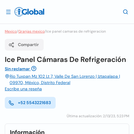
Mexico
/
Granjas mexico
/
Ice panel camaras de refrigeracion
Compartir
Ice Panel Cámaras De Refrigeración
Sin reclamar
Rio Tuxpan Mz 102 Lt 7, Valle De San Lorenzo | Iztapalapa |
09970, México, Distrito Federal
Escribe una reseña
+52 5543221683
Última actualización: 2/13/23, 5:23 PM
Información