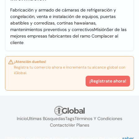
Fabricación y armado de cámaras de refrigeración y
congelación, venta e instalación de equipos, puertas
abatibles y corredizas, cortinas hawaianas,
mantenimientos preventivos y correctivosMisiónSer de las
mejores empresas fabricantes del ramo Complacer al
cliente
¡Atención dueños!
Registra tu comercio ahora e incrementa tu alcance global con
iGlobal.
¡Registrate ahora!
Inicio
Ultimas Búsquedas
Tags
Términos Y Condiciones
Contacto
Ver Planes
Utilizamos cookies para mejorar la experiencia del usuario
saber