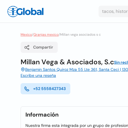
Mexico
/
Granjas mexico
/
Millan vega asociados s c
Compartir
Millan Vega & Asociados, S.c
Sin rec
Benjamin Santos Quiroz Mza 55 Lte 361, Santa Ceci | 130
Escribe una reseña
+52 5558427343
Información
Nuestra firma esta integrada por un grupo de profesioni