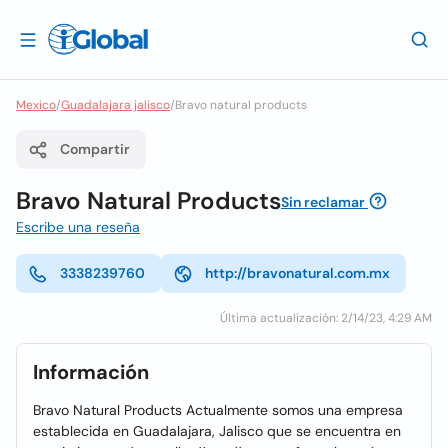
Mexico
/
Guadalajara jalisco
/
Bravo natural products
Compartir
Bravo Natural Products
Sin reclamar
Escribe una reseña
3338239760
http://bravonatural.com.mx
Última actualización: 2/14/23, 4:29 AM
Información
Bravo Natural Products Actualmente somos una empresa
establecida en Guadalajara, Jalisco que se encuentra en