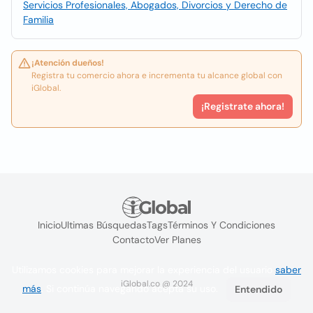
Servicios Profesionales, Abogados, Divorcios y Derecho de
Familia
¡Atención dueños!
Registra tu comercio ahora e incrementa tu alcance global con
iGlobal.
¡Registrate ahora!
Inicio
Ultimas Búsquedas
Tags
Términos Y Condiciones
Contacto
Ver Planes
Utilizamos cookies para mejorar la experiencia del usuario
saber
iGlobal.co @ 2024
más
. Si continúa navegando acepta su uso.
Entendido