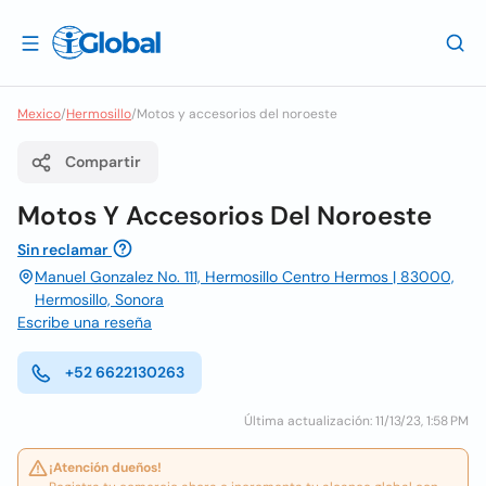
Mexico
/
Hermosillo
/
Motos y accesorios del noroeste
Compartir
Motos Y Accesorios Del Noroeste
Sin reclamar
Manuel Gonzalez No. 111, Hermosillo Centro Hermos | 83000,
Hermosillo, Sonora
Escribe una reseña
+52 6622130263
Última actualización: 11/13/23, 1:58 PM
¡Atención dueños!