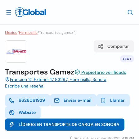
Mexico
/
Hermosillo
/
Transportes gamez 1
Compartir
YEXT
Transportes Gamez
Propietario verificado
Fraccion 1C Exterior 17 83297, Hermosillo, Sonora
Escribe una reseña
6626061929
Enviar e-mail
Llamar
Website
LÍDERES EN TRANSPORTE DE CARGA EN SONORA
Última actualización: 8/13/25, 4:18 PM