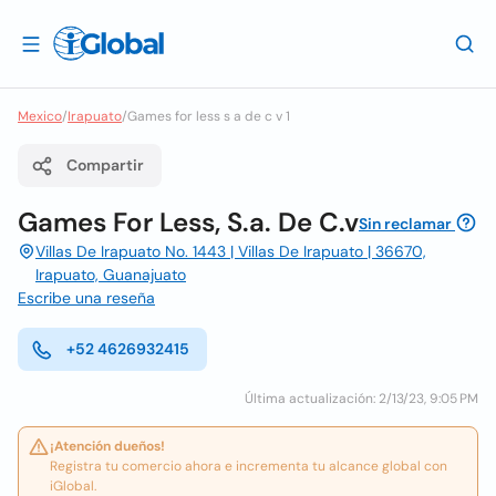
Mexico
/
Irapuato
/
Games for less s a de c v 1
Compartir
Games For Less, S.a. De C.v
Sin reclamar
Villas De Irapuato No. 1443 | Villas De Irapuato | 36670,
Irapuato, Guanajuato
Escribe una reseña
+52 4626932415
Última actualización: 2/13/23, 9:05 PM
¡Atención dueños!
Registra tu comercio ahora e incrementa tu alcance global con
iGlobal.