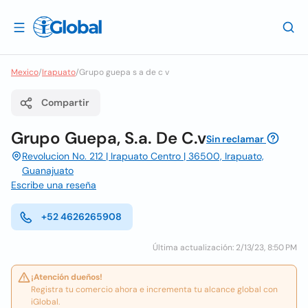
Mexico
/
Irapuato
/
Grupo guepa s a de c v
Compartir
Grupo Guepa, S.a. De C.v
Sin reclamar
Revolucion No. 212 | Irapuato Centro | 36500, Irapuato,
Guanajuato
Escribe una reseña
+52 4626265908
Última actualización: 2/13/23, 8:50 PM
¡Atención dueños!
Registra tu comercio ahora e incrementa tu alcance global con
iGlobal.