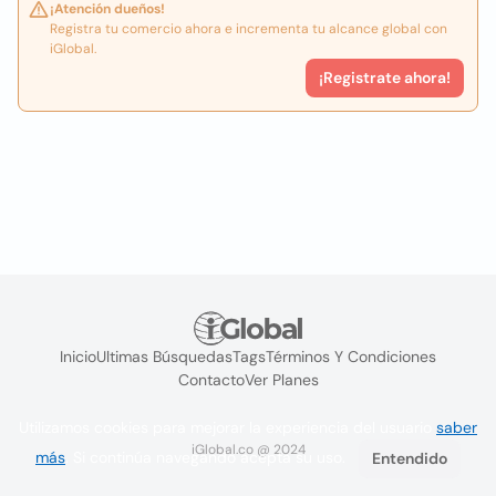
¡Atención dueños!
Registra tu comercio ahora e incrementa tu alcance global con
iGlobal.
¡Registrate ahora!
Inicio
Ultimas Búsquedas
Tags
Términos Y Condiciones
Contacto
Ver Planes
Utilizamos cookies para mejorar la experiencia del usuario
saber
iGlobal.co @ 2024
más
. Si continúa navegando acepta su uso.
Entendido