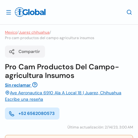
Mexico
/
Juarez chihuahua
/
Pro cam productos del campo agricultura insumos
Compartir
Pro Cam Productos Del Campo-
agricultura Insumos
Sin reclamar
Ave Aeronautica 6910 Ala A Local 18 | Juarez, Chihuahua
Escribe una reseña
+52 6562080573
Última actualización: 2/14/23, 3:00 AM