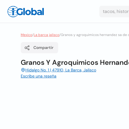
Mexico
/
La barca jalisco
/
Granos y agroquimicos hernandez sa de 
Compartir
Granos Y Agroquimicos Hernand
Hidalgo No. 1 | 47910, La Barca, Jalisco
Escribe una reseña