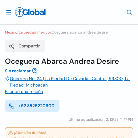
Mexico
/
La piedad mexico
/
Oceguera abarca andrea desire
Compartir
Oceguera Abarca Andrea Desire
Sin reclamar
Guerrero No. 24 | La Piedad De Cavadas Centro | 59300, La
Piedad, Michoacan
Escribe una reseña
+52 3525220600
Última actualización: 2/13/23, 11:47 PM
¡Atención dueños!