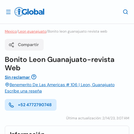
Mexico
/
Leon guanajuato
/
Bonito leon guanajuato revista web
Compartir
Bonito Leon Guanajuato-revista
Web
Sin reclamar
Benemerito De Las Americas # 106 | Leon, Guanajuato
Escribe una reseña
+52 4772790748
Última actualización: 2/14/23, 3:07 AM