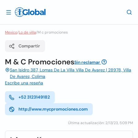
Mexico
/
Lo de villa
/
M c promociones
Compartir
M & C Promociones
Sin reclamar
San Isidro 387, Lomas De La Villa Villa De Avarez | 28978, Villa
De Avarez, Colima
Escribe una reseña
+52 3123149182
http://www.mycpromociones.com
Última actualización: 2/13/23, 5:09 PM