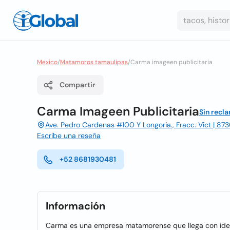
Mexico
/
Matamoros tamaulipas
/
Carma imageen publicitaria
Compartir
Carma Imageen Publicitaria
Sin recl
Ave. Pedro Cardenas #100 Y Longoria., Fracc. Vict | 8
Escribe una reseña
+52 8681930481
Información
Carma es una empresa matamorense que llega con idea