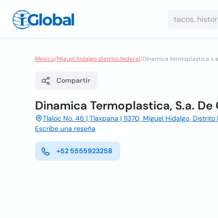
Mexico
/
Miguel hidalgo distrito federal
/
Dinamica termoplastica s a
Compartir
Dinamica Termoplastica, S.a. De 
Tlaloc No. 46 | Tlaxpana | 11370, Miguel Hidalgo, Distrito
Escribe una reseña
+52 5555923258