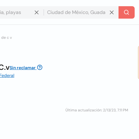
 de c v
C.v
Sin reclamar
 Federal
Última actualización: 2/13/23, 7:11 PM