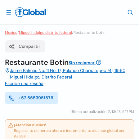
Mexico
/
Miguel hidalgo distrito federal
/
Restaurante botin
Compartir
Restaurante Botin
Sin reclamar
Jaime Balmes No. 11 No. 17, Polanco Chapultepec M | 11560,
Miguel Hidalgo, Distrito Federal
Escribe una reseña
+52 5553951576
Última actualización: 2/13/23, 5:17 PM
¡Atención dueños!
Registra tu comercio ahora e incrementa tu alcance global con
iGlobal.