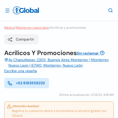
Mexico
/
Monterrey nuevo leon
/
Acrilicos y promociones
Compartir
Acrilicos Y Promociones
Sin reclamar
Av Chapultepec 2305, Buenos Aires Monterrey | Monterrey,
Nuevo Leon | 67140, Monterrey, Nuevo León
Escribe una reseña
+52 8183558233
Última actualización: 2/14/23, 4:18 AM
¡Atención dueños!
Registra tu comercio ahora e incrementa tu alcance global con
iGlobal.