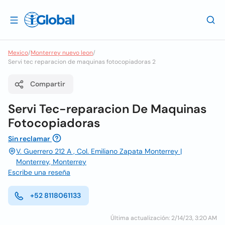
Mexico
/
Monterrey nuevo leon
/
Servi tec reparacion de maquinas fotocopiadoras 2
Compartir
Servi Tec-reparacion De Maquinas
Fotocopiadoras
Sin reclamar
V. Guerrero 212 A , Col. Emiliano Zapata Monterrey |
Monterrey, Monterrey
Escribe una reseña
+52 8118061133
Última actualización: 2/14/23, 3:20 AM