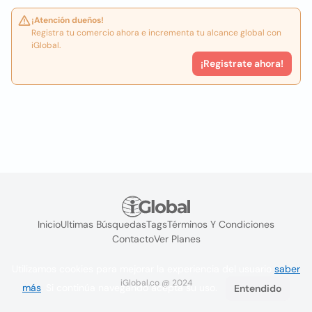
¡Atención dueños!
Registra tu comercio ahora e incrementa tu alcance global con
iGlobal.
¡Registrate ahora!
Inicio
Ultimas Búsquedas
Tags
Términos Y Condiciones
Contacto
Ver Planes
Utilizamos cookies para mejorar la experiencia del usuario
saber
iGlobal.co @ 2024
más
. Si continúa navegando acepta su uso.
Entendido