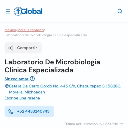
Mexico
/
Morelia tabasco
/
Laboratorio de microbiologia clinica especializada
Compartir
Laboratorio De Microbiologia
Clinica Especializada
Sin reclamar
Batalla De Cerro Gordo No. 445 S/n, Chapultepec S | 58260,
Morelia, Michoacan
Escribe una reseña
+52 4433240743
Última actualización: 2/13/23, 5:15 PM