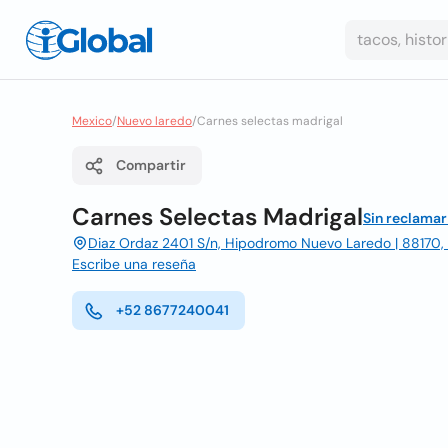
Mexico
/
Nuevo laredo
/
Carnes selectas madrigal
Compartir
Carnes Selectas Madrigal
Sin reclamar
Diaz Ordaz 2401 S/n, Hipodromo Nuevo Laredo | 88170,
Escribe una reseña
+52 8677240041