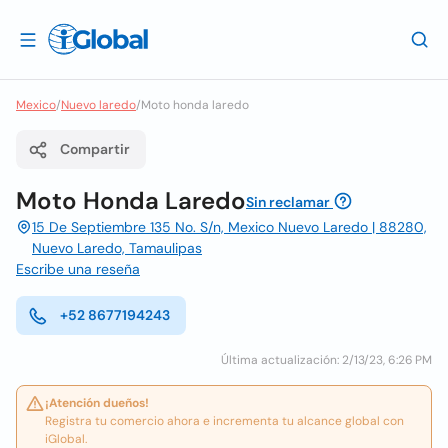
Mexico
/
Nuevo laredo
/
Moto honda laredo
Compartir
Moto Honda Laredo
Sin reclamar
15 De Septiembre 135 No. S/n, Mexico Nuevo Laredo | 88280,
Nuevo Laredo, Tamaulipas
Escribe una reseña
+52 8677194243
Última actualización: 2/13/23, 6:26 PM
¡Atención dueños!
Registra tu comercio ahora e incrementa tu alcance global con
iGlobal.