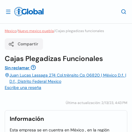
Mexico
/
Nuevo mexico puebla
/
Cajas plegadizas funcionales
Compartir
Cajas Plegadizas Funcionales
Sin reclamar
Juan Lucas Lassaga 274 Col.trènsito Cp 06820 | México D.f. |
D.f., Distrito Federal Mexico
Escribe una reseña
Última actualización: 2/13/23, 4:43 PM
Información
Esta empresa se en cuentra en México , en la región