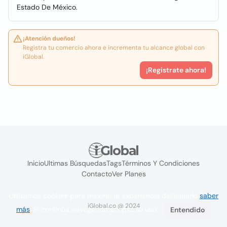
Estado De México.
¡Atención dueños!
Registra tu comercio ahora e incrementa tu alcance global con
iGlobal.
¡Registrate ahora!
Inicio
Ultimas Búsquedas
Tags
Términos Y Condiciones
Contacto
Ver Planes
Utilizamos cookies para mejorar la experiencia del usuario
saber
iGlobal.co @ 2024
más
. Si continúa navegando acepta su uso.
Entendido