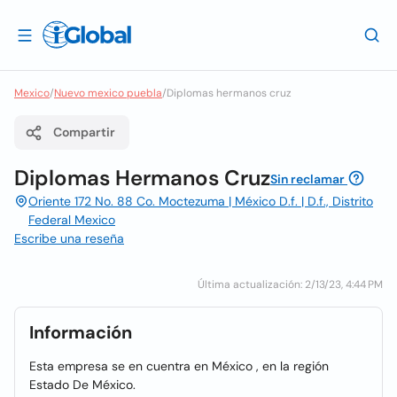
Mexico
/
Nuevo mexico puebla
/
Diplomas hermanos cruz
Compartir
Diplomas Hermanos Cruz
Sin reclamar
Oriente 172 No. 88 Co. Moctezuma | México D.f. | D.f., Distrito
Federal Mexico
Escribe una reseña
Última actualización: 2/13/23, 4:44 PM
Información
Esta empresa se en cuentra en México , en la región
Estado De México.