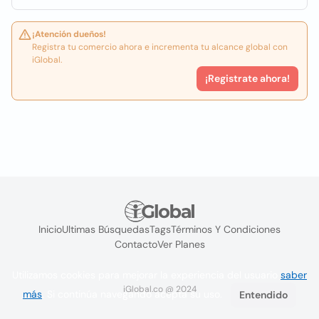
¡Atención dueños!
Registra tu comercio ahora e incrementa tu alcance global con
iGlobal.
¡Registrate ahora!
Inicio
Ultimas Búsquedas
Tags
Términos Y Condiciones
Contacto
Ver Planes
Utilizamos cookies para mejorar la experiencia del usuario
saber
iGlobal.co @ 2024
más
. Si continúa navegando acepta su uso.
Entendido