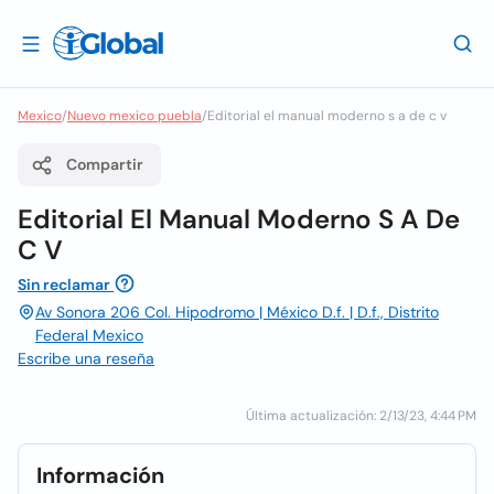
Mexico
/
Nuevo mexico puebla
/
Editorial el manual moderno s a de c v
Compartir
Editorial El Manual Moderno S A De
C V
Sin reclamar
Av Sonora 206 Col. Hipodromo | México D.f. | D.f., Distrito
Federal Mexico
Escribe una reseña
Última actualización: 2/13/23, 4:44 PM
Información