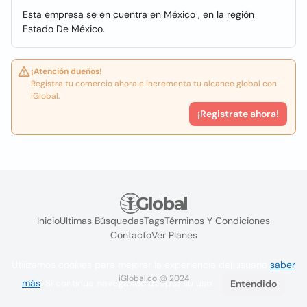
Esta empresa se en cuentra en México , en la región
Estado De México.
¡Atención dueños!
Registra tu comercio ahora e incrementa tu alcance global con
iGlobal.
¡Registrate ahora!
Inicio
Ultimas Búsquedas
Tags
Términos Y Condiciones
Contacto
Ver Planes
Utilizamos cookies para mejorar la experiencia del usuario
saber
iGlobal.co @ 2024
más
. Si continúa navegando acepta su uso.
Entendido