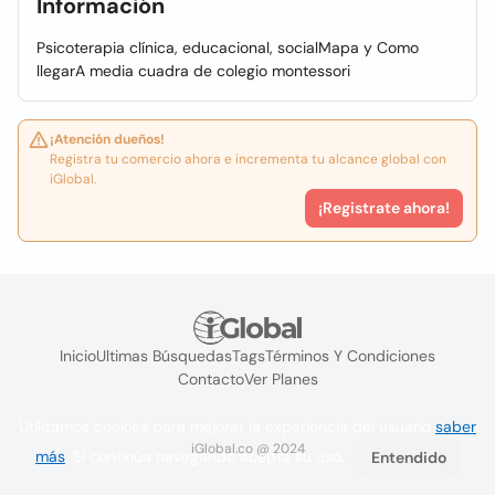
Información
Psicoterapia clínica, educacional, socialMapa y Como
llegarA media cuadra de colegio montessori
¡Atención dueños!
Registra tu comercio ahora e incrementa tu alcance global con
iGlobal.
¡Registrate ahora!
Inicio
Ultimas Búsquedas
Tags
Términos Y Condiciones
Contacto
Ver Planes
Utilizamos cookies para mejorar la experiencia del usuario
saber
iGlobal.co @ 2024
más
. Si continúa navegando acepta su uso.
Entendido