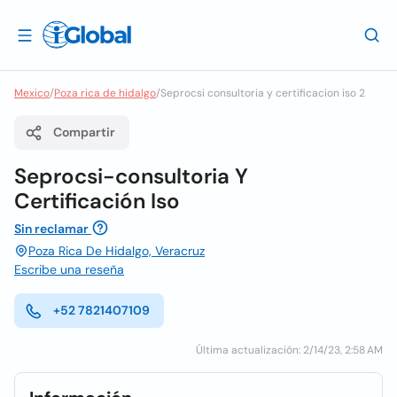
Mexico
/
Poza rica de hidalgo
/
Seprocsi consultoria y certificacion iso 2
Compartir
Seprocsi-consultoria Y
Certificación Iso
Sin reclamar
Poza Rica De Hidalgo, Veracruz
Escribe una reseña
+52 7821407109
Última actualización: 2/14/23, 2:58 AM