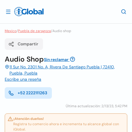
Mexico
/
Puebla de zaragoza
/
Audio shop
Compartir
Audio Shop
Sin reclamar
11 Sur No. 2301 No. A, Rivera De Santiago Puebla | 72410,
Puebla, Puebla
Escribe una reseña
+52 2222111263
Última actualización: 2/13/23, 5:42 PM
¡Atención dueños!
Registra tu comercio ahora e incrementa tu alcance global con
iGlobal.