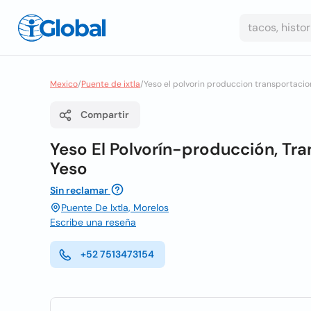
Mexico
/
Puente de ixtla
/
Yeso el polvorin produccion transportacio
Compartir
Yeso El Polvorín-producción, Tr
Yeso
Sin reclamar
Puente De Ixtla, Morelos
Escribe una reseña
+52 7513473154