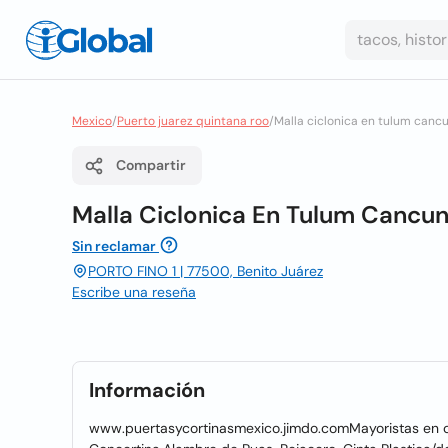
Mexico
/
Puerto juarez quintana roo
/
Malla ciclonica en tulum canc
Compartir
Malla Ciclonica En Tulum Cancun
Sin reclamar
PORTO FINO 1 | 77500, Benito Juárez
Escribe una reseña
Información
www.puertasycortinasmexico.jimdo.comMayoristas en c