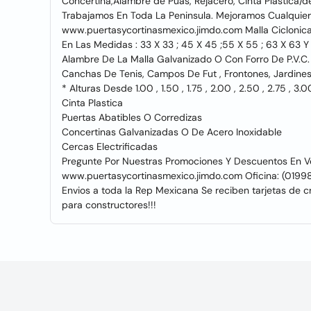
Concertina,Alambre de Puas, Rejacero, Cinta Plastica/d
Trabajamos En Toda La Peninsula. Mejoramos Cualquier 
www.puertasycortinasmexico.jimdo.com Malla Ciclonic
En Las Medidas : 33 X 33 ; 45 X 45 ;55 X 55 ; 63 X 63 
Alambre De La Malla Galvanizado O Con Forro De P.V.C
Canchas De Tenis, Campos De Fut , Frontones, Jardines,
* Alturas Desde 1.00 , 1.50 , 1.75 , 2.00 , 2.50 , 2.75 , 3
Cinta Plastica
Puertas Abatibles O Corredizas
Concertinas Galvanizadas O De Acero Inoxidable
Cercas Electrificadas
Pregunte Por Nuestras Promociones Y Descuentos En Ven
www.puertasycortinasmexico.jimdo.com Oficina: (0199
Envios a toda la Rep Mexicana Se reciben tarjetas de
para constructores!!!