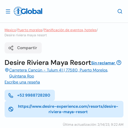
Mexico
/
Puerto morelos
/
Planificación de eventos, hoteles
/
Desire riviera maya resort
Compartir
Desire Riviera Maya Resort
Sin reclamar
Carretera Cancún - Tulum 41 | 77580, Puerto Morelos,
Quintana Roo
Escribe una reseña
+52 9988728280
https://www.desire-experience.com/resorts/desire-
riviera-maya-resort
Última actualización: 2/14/23, 9:22 AM