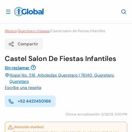
Mexico
/
Queretaro chiapas
/
Castel salon de fiestas infantiles
Compartir
Castel Salon De Fiestas Infantiles
Sin reclamar
Nogal No. 516, Arboledas Queretaro | 76140, Queretaro,
Queretaro
Escribe una reseña
+52 4422450166
Última actualización: 2/13/23, 5:50 PM
¡Atención dueños!