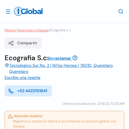
Mexico
/
Queretaro chiapas
/
Ecografia s c
Compartir
Ecografia S.c
Sin reclamar
Tecnologico Sur No. 2 | Ni?os Heroes | 76010, Queretaro,
Queretaro
Escribe una reseña
+52 4422151641
Última actualización: 2/14/23, 12:23 AM
¡Atención dueños!
Registra tu comercio ahora e incrementa tu alcance global con
iGlobal.