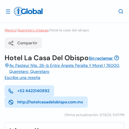
Mexico
/
Queretaro chiapas
/
Hotel la casa del obispo
Compartir
Hotel La Casa Del Obispo
Sin reclamar
Av. Pasteur Nte. 26-b Entre Ángela Peralta Y Morel | 76000,
Queretaro, Queretaro
Escribe una reseña
+52 4422140892
http://hotelcasadelobispo.com.mx
Última actualización: 2/13/23, 5:47 PM