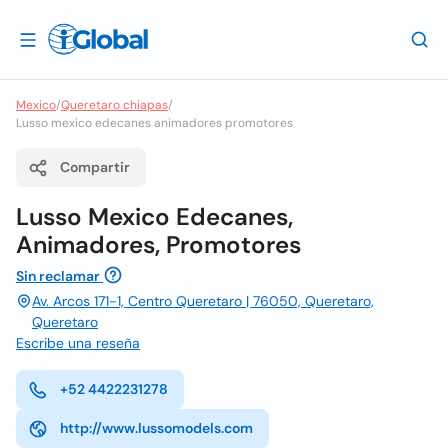
Mexico
/
Queretaro chiapas
/
Lusso mexico edecanes animadores promotores
Compartir
Lusso Mexico Edecanes,
Animadores, Promotores
Sin reclamar
Av. Arcos 171-1, Centro Queretaro | 76050, Queretaro,
Queretaro
Escribe una reseña
+52 4422231278
http://www.lussomodels.com