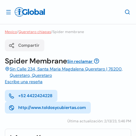
Mexico
/
Queretaro chiapas
/
Spider membrane
Compartir
Spider Membrane
Sin reclamar
Sin Calle 234, Santa Maria Magdalena Queretaro | 76200,
Queretaro, Queretaro
Escribe una reseña
+52 4422424228
http://www.toldosycubiertas.com
Última actualización: 2/13/23, 5:46 PM