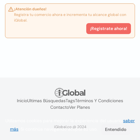
¡Atención dueños!
Registra tu comercio ahora e incrementa tu alcance global con
iGlobal.
¡Registrate ahora!
Inicio
Ultimas Búsquedas
Tags
Términos Y Condiciones
Contacto
Ver Planes
Utilizamos cookies para mejorar la experiencia del usuario
saber
iGlobal.co @ 2024
más
. Si continúa navegando acepta su uso.
Entendido