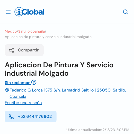
Mexico
/
Saltillo coahuila
/
Aplicacion de pintura y servicio industrial molgado
Compartir
Aplicacion De Pintura Y Servicio
Industrial Molgado
Sin reclamar
Federico G Lorca 1375 S/n, Lamadrid Saltillo | 25050, Saltillo,
Coahuila
Escribe una reseña
+52 6444176602
Última actualización: 2/13/23, 5:05 PM