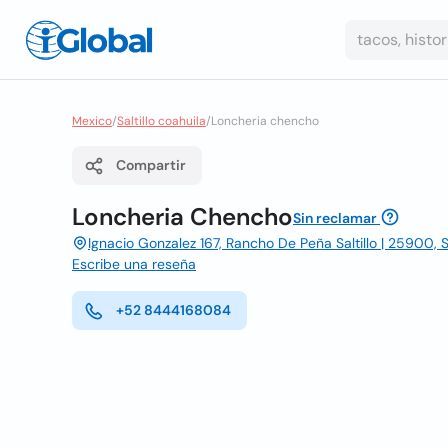
Mexico
/
Saltillo coahuila
/
Loncheria chencho
Compartir
Loncheria Chencho
Sin reclamar
Ignacio Gonzalez 167, Rancho De Peña Saltillo | 25900, Sa
Escribe una reseña
+52 8444168084