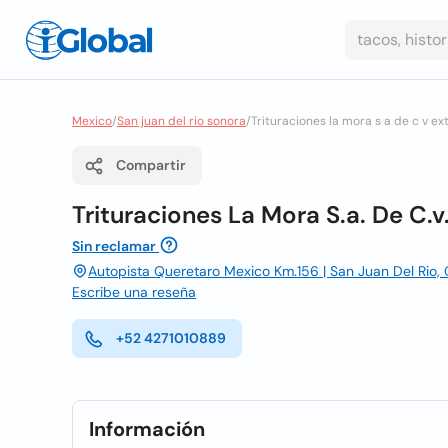
Mexico
/
San juan del rio sonora
/
Trituraciones la mora s a de c v e
Compartir
Trituraciones La Mora S.a. De C.
Sin reclamar
Autopista Queretaro Mexico Km.156 | San Juan Del Rio,
Escribe una reseña
+52 4271010889
Información