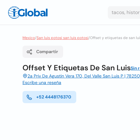
Mexico
/
San luis potosi san luis potosi
/
Offset y etiquetas de san lu
Compartir
Offset Y Etiquetas De San Luis
Sin 
2a Priv De Agustin Vera 170, Del Valle San Luis P | 78250
Escribe una reseña
+52 4448176370