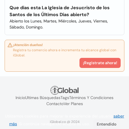
Que dias esta La Iglesia de Jesucristo de los
Santos de los Últimos Días abierto?
Abierto los Lunes, Martes, Miércoles, Jueves, Viernes,
Sábado, Domingo.
¡Atención dueños!
Registra tu comercio ahora e incrementa tu alcance global con
iGlobal.
¡Registrate ahora!
Inicio
Ultimas Búsquedas
Tags
Términos Y Condiciones
Contacto
Ver Planes
Utilizamos cookies para mejorar la experiencia del usuario
saber
iGlobal.co @ 2024
más
. Si continúa navegando acepta su uso.
Entendido