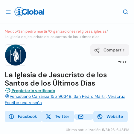
Mexico
/
San pedro martir
/
Organizaciones religiosas, iglesias
/
La iglesia de jesucristo de los santos de los ultimos dias
Compartir
YEXT
La Iglesia de Jesucristo de los
Santos de los Últimos Días
Propietario verificado
Venustiano Carranza 155 96349, San Pedro Mártir, Veracruz
Escribe una reseña
Facebook
Twitter
Website
Última actualización: 5/31/26, 6:48 PM