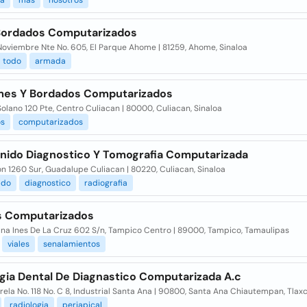
ia
mas
nosotros
 Bordados Computarizados
Noviembre Nte No. 605, El Parque Ahome | 81259, Ahome, Sinaloa
todo
armada
mes Y Bordados Computarizados
olano 120 Pte, Centro Culiacan | 80000, Culiacan, Sinaloa
s
computarizados
onido Diagnostico Y Tomografia Computarizada
n 1260 Sur, Guadalupe Culiacan | 80220, Culiacan, Sinaloa
ido
diagnostico
radiografia
s Computarizados
ana Ines De La Cruz 602 S/n, Tampico Centro | 89000, Tampico, Tamaulipas
viales
senalamientos
ogia Dental De Diagnastico Computarizada A.c
rela No. 118 No. C 8, Industrial Santa Ana | 90800, Santa Ana Chiautempan, Tlax
radiologia
periapical