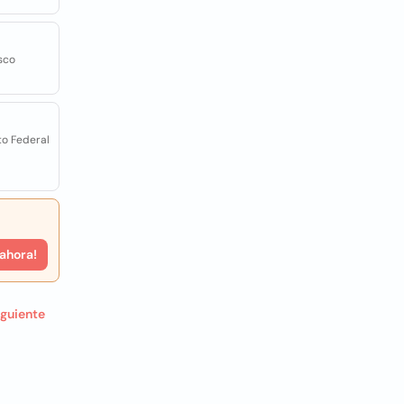
sco
ito Federal
 ahora!
iguiente