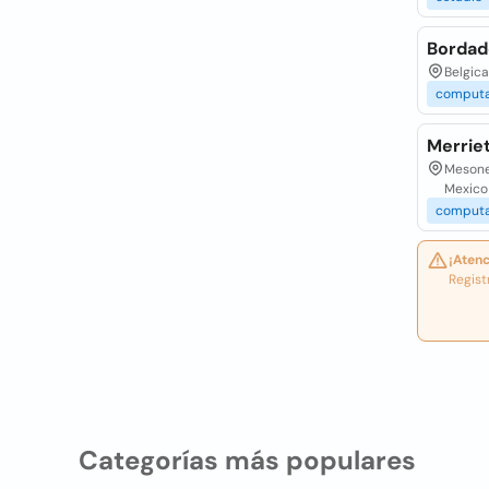
Bordad
Belgica
comput
Merrie
Mesones
Mexico
computa
¡Atenc
Regist
Categorías más populares