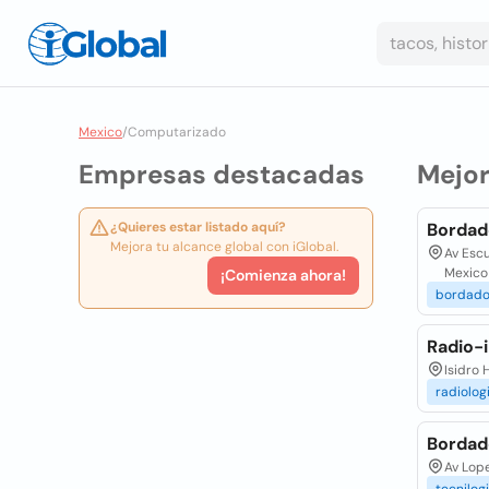
Mexico
/
Computarizado
Empresas destacadas
Mejo
¿Quieres estar listado aquí?
Bordad
Mejora tu alcance global con iGlobal.
Av Escu
Mexico
¡Comienza ahora!
bordado
Radio-
Isidro 
radiolog
Bordad
Av Lope