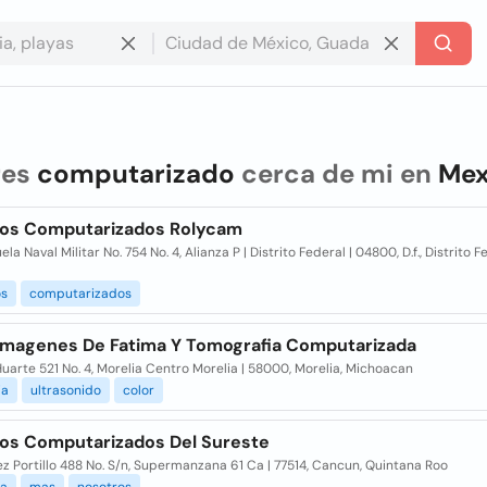
res
computarizado
cerca de mi en
Mex
os Computarizados Rolycam
ela Naval Militar No. 754 No. 4, Alianza P | Distrito Federal | 04800, D.f., Distrito F
s
computarizados
imagenes De Fatima Y Tomografia Computarizada
Huarte 521 No. 4, Morelia Centro Morelia | 58000, Morelia, Michoacan
ia
ultrasonido
color
os Computarizados Del Sureste
z Portillo 488 No. S/n, Supermanzana 61 Ca | 77514, Cancun, Quintana Roo