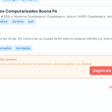
os Computarizados Buona Pe
 # 829-c, Moderna Guadalajara | Guadalajara, Jalisco | 44190, Guadalajara, Jali
adora
servicio
por
t
 No. 121 No. 701, Centro De La Ciudad De M | Distrito Federal | 06090, D.f., Distr
rizados
bordados
ión dueños!
ra tu comercio ahora e incrementa tu alcance global con iGlobal.
¡Registrate
S