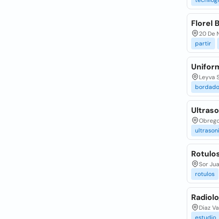
tecnilog
Florel
20 De 
partir
Unifor
Leyva S
bordado
Ultras
Obrego
ultrason
Rotulo
Sor Ju
rotulos
Radiol
Diaz Va
estudio