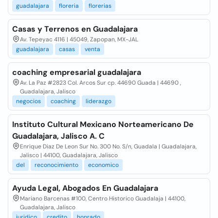
guadalajara
floreria
florerias
Casas y Terrenos en Guadalajara
Av. Tepeyac 4116 | 45049, Zapopan, MX-JAL
guadalajara
casas
venta
coaching empresarial guadalajara
Av. La Paz #2823 Col. Arcos Sur cp. 44690 Guada | 44690 ,
Guadalajara, Jalisco
negocios
coaching
liderazgo
Instituto Cultural Mexicano Norteamericano De
Guadalajara, Jalisco A. C
Enrique Diaz De Leon Sur No. 300 No. S/n, Guadala | Guadalajara,
Jalisco | 44100, Guadalajara, Jalisco
del
reconocimiento
economico
Ayuda Legal, Abogados En Guadalajara
Mariano Barcenas #100, Centro Historico Guadalaja | 44100,
Guadalajara, Jalisco
juridico
credito
honrado