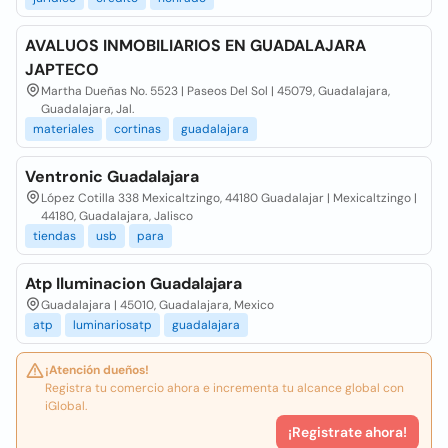
AVALUOS INMOBILIARIOS EN GUADALAJARA
JAPTECO
Martha Dueñas No. 5523 | Paseos Del Sol | 45079, Guadalajara,
Guadalajara, Jal.
materiales
cortinas
guadalajara
Ventronic Guadalajara
López Cotilla 338 Mexicaltzingo, 44180 Guadalajar | Mexicaltzingo |
44180, Guadalajara, Jalisco
tiendas
usb
para
Atp Iluminacion Guadalajara
Guadalajara | 45010, Guadalajara, Mexico
atp
luminariosatp
guadalajara
¡Atención dueños!
Registra tu comercio ahora e incrementa tu alcance global con
iGlobal.
¡Registrate ahora!