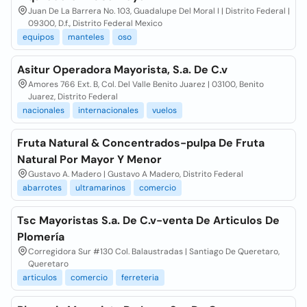
Juan De La Barrera No. 103, Guadalupe Del Moral I | Distrito Federal |
09300, D.f., Distrito Federal Mexico
equipos
manteles
oso
Asitur Operadora Mayorista, S.a. De C.v
Amores 766 Ext. B, Col. Del Valle Benito Juarez | 03100, Benito
Juarez, Distrito Federal
nacionales
internacionales
vuelos
Fruta Natural & Concentrados-pulpa De Fruta
Natural Por Mayor Y Menor
Gustavo A. Madero | Gustavo A Madero, Distrito Federal
abarrotes
ultramarinos
comercio
Tsc Mayoristas S.a. De C.v-venta De Articulos De
Plomería
Corregidora Sur #130 Col. Balaustradas | Santiago De Queretaro,
Queretaro
articulos
comercio
ferreteria