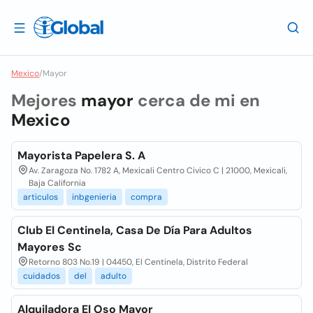
Mexico
/
Mayor
Mejores
mayor
cerca de mi en
Mexico
Mayorista Papelera S. A
Av. Zaragoza No. 1782 A, Mexicali Centro Civico C | 21000, Mexicali,
Baja California
articulos
inbgenieria
compra
Club El Centinela, Casa De Día Para Adultos
Mayores Sc
Retorno 803 No.19 | 04450, El Centinela, Distrito Federal
cuidados
del
adulto
Alquiladora El Oso Mayor